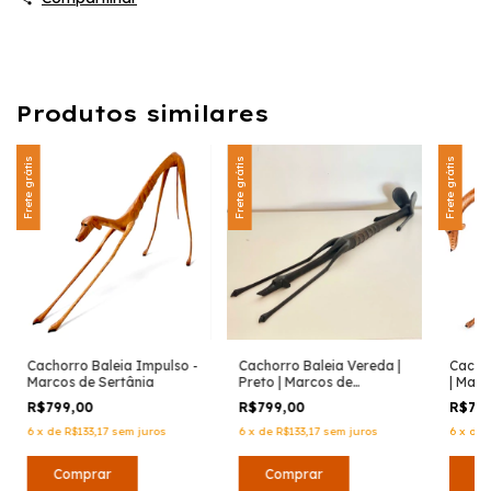
Produtos similares
Frete grátis
Frete grátis
Frete grátis
Cachorro Baleia Impulso -
Cachorro Baleia Vereda |
Cachor
Marcos de Sertânia
Preto | Marcos de
| Marc
Sertânia
R$799,00
R$799,00
R$79
6
x
de
R$133,17
sem juros
6
x
de
R$133,17
sem juros
6
x
de