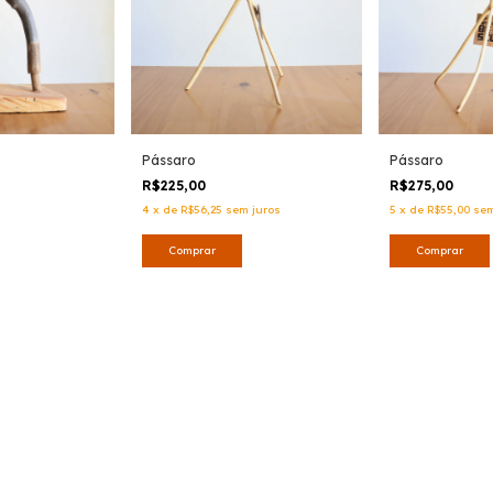
Pássaro
Pássaro
R$225,00
R$275,00
4
x
de
R$56,25
sem juros
5
x
de
R$55,00
sem