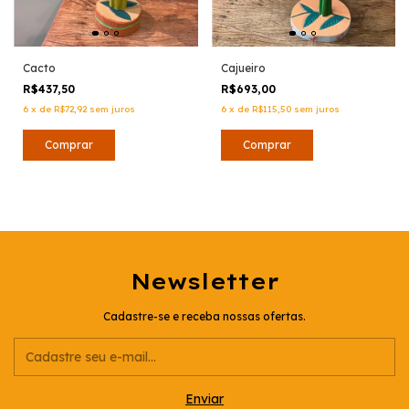
Cacto
Cajueiro
R$437,50
R$693,00
6
x
de
R$72,92
sem juros
6
x
de
R$115,50
sem juros
Newsletter
Cadastre-se e receba nossas ofertas.