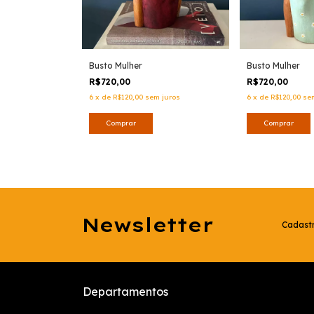
Busto Mulher
Busto Mulher
R$720,00
R$720,00
6
x
de
R$120,00
sem juros
6
x
de
R$120,00
se
Newsletter
Cadastr
Departamentos