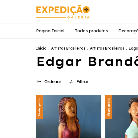
Página Inicial
Todos produtos
Decoraç
Início
.
Artistas Brasileiros
.
Artistas Brasileiros
.
Edga
Edgar Brand
Ordenar
Filtrar
Frete grátis
Frete grátis