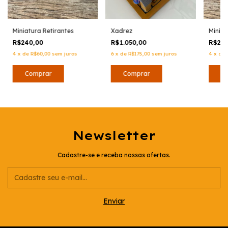
Miniatura Retirantes
Xadrez
Miniat
R$240,00
R$1.050,00
R$24
4
x
de
R$60,00
sem juros
6
x
de
R$175,00
sem juros
4
x
de
Newsletter
Cadastre-se e receba nossas ofertas.